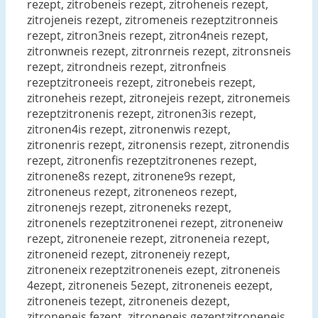
rezept, zitrobeneis rezept, zitroheneis rezept,
zitrojeneis rezept, zitromeneis rezeptzitronneis
rezept, zitron3neis rezept, zitron4neis rezept,
zitronwneis rezept, zitronrneis rezept, zitronsneis
rezept, zitrondneis rezept, zitronfneis
rezeptzitroneeis rezept, zitronebeis rezept,
zitroneheis rezept, zitronejeis rezept, zitronemeis
rezeptzitronenis rezept, zitronen3is rezept,
zitronen4is rezept, zitronenwis rezept,
zitronenris rezept, zitronensis rezept, zitronendis
rezept, zitronenfis rezeptzitronenes rezept,
zitronene8s rezept, zitronene9s rezept,
zitroneneus rezept, zitroneneos rezept,
zitronenejs rezept, zitroneneks rezept,
zitronenels rezeptzitronenei rezept, zitroneneiw
rezept, zitroneneie rezept, zitroneneia rezept,
zitroneneid rezept, zitroneneiy rezept,
zitroneneix rezeptzitroneneis ezept, zitroneneis
4ezept, zitroneneis 5ezept, zitroneneis eezept,
zitroneneis tezept, zitroneneis dezept,
zitroneneis fezept, zitroneneis gezeptzitroneneis