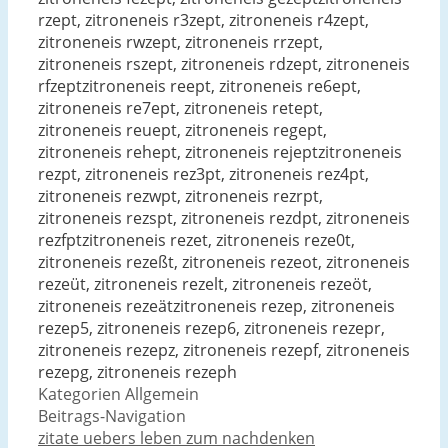
rzept, zitroneneis r3zept, zitroneneis r4zept,
zitroneneis rwzept, zitroneneis rrzept,
zitroneneis rszept, zitroneneis rdzept, zitroneneis
rfzeptzitroneneis reept, zitroneneis re6ept,
zitroneneis re7ept, zitroneneis retept,
zitroneneis reuept, zitroneneis regept,
zitroneneis rehept, zitroneneis rejeptzitroneneis
rezpt, zitroneneis rez3pt, zitroneneis rez4pt,
zitroneneis rezwpt, zitroneneis rezrpt,
zitroneneis rezspt, zitroneneis rezdpt, zitroneneis
rezfptzitroneneis rezet, zitroneneis reze0t,
zitroneneis rezeßt, zitroneneis rezeot, zitroneneis
rezeüt, zitroneneis rezelt, zitroneneis rezeöt,
zitroneneis rezeätzitroneneis rezep, zitroneneis
rezep5, zitroneneis rezep6, zitroneneis rezepr,
zitroneneis rezepz, zitroneneis rezepf, zitroneneis
rezepg, zitroneneis rezeph
Kategorien
Allgemein
Beitrags-Navigation
zitate uebers leben zum nachdenken