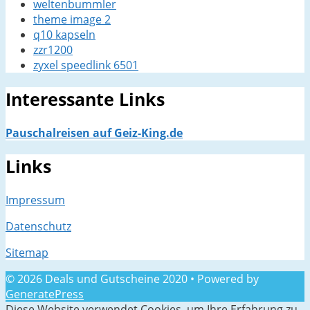
weltenbummler
theme image 2
q10 kapseln
zzr1200
zyxel speedlink 6501
Interessante Links
Pauschalreisen auf Geiz-King.de
Links
Impressum
Datenschutz
Sitemap
© 2026 Deals und Gutscheine 2020
• Powered by
GeneratePress
Diese Website verwendet Cookies, um Ihre Erfahrung zu