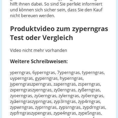
hilft ihnen dabei. So sind Sie perfekt informiert
und können sich sicher sein, dass Sie den Kauf
nicht bereuen werden.
Produktvideo zum
zyperngras
Test oder Vergleich
Video nicht mehr vorhanden
Weitere Schreibweisen:
yperngras, 6yperngras, 7yperngras, typerngras,
uyperngras, gyperngras, hyperngras,
jyperngraszperngras, zaperngras, zsperngras,
zxperngraszyerngras, zy0erngras, zyßerngras,
zyoerngras, zyüerngras, zylerngras, zyöerngras,
zyäerngraszyprngras, zyp3rngras, zyp4rngras,
zypwrngras, zyprrngras, zypsrngras, zypdrngras,
zypfrngraszypengras, zype4ngras, zype5ngras,