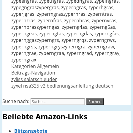
zypeengras, zypetngras, zypedngras, zypefngras,
zypegngraszypergras, zyperbgras, zyperhgras,
zyperjgras, zypermgraszypernras, zyperntras,
zypernzras, zypernfras, zypernhras, zypernvras,
zypernbraszyperngas, zyperng4as, zyperng5as,
zyperngeas, zyperngtas, zyperngdas, zyperngfas,
zypernggaszyperngrs, zyperngrqs, zyperngrws,
zyperngrss, zyperngryszyperngra, zyperngraw,
zyperngrae, zyperngraa, zyperngrad, zyperngray,
zyperngrax
Kategorien
Allgemein
Beitrags-Navigation
zyliss salatschleuder
zyxel nsa325 v2 bedienungsanleitung deutsch
Suche nach:
Beliebte Amazon-Links
Blitzangebote