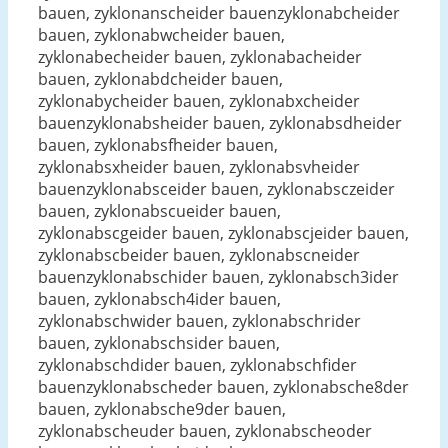
bauen, zyklonanscheider bauenzyklonabcheider
bauen, zyklonabwcheider bauen,
zyklonabecheider bauen, zyklonabacheider
bauen, zyklonabdcheider bauen,
zyklonabycheider bauen, zyklonabxcheider
bauenzyklonabsheider bauen, zyklonabsdheider
bauen, zyklonabsfheider bauen,
zyklonabsxheider bauen, zyklonabsvheider
bauenzyklonabsceider bauen, zyklonabsczeider
bauen, zyklonabscueider bauen,
zyklonabscgeider bauen, zyklonabscjeider bauen,
zyklonabscbeider bauen, zyklonabscneider
bauenzyklonabschider bauen, zyklonabsch3ider
bauen, zyklonabsch4ider bauen,
zyklonabschwider bauen, zyklonabschrider
bauen, zyklonabschsider bauen,
zyklonabschdider bauen, zyklonabschfider
bauenzyklonabscheder bauen, zyklonabsche8der
bauen, zyklonabsche9der bauen,
zyklonabscheuder bauen, zyklonabscheoder