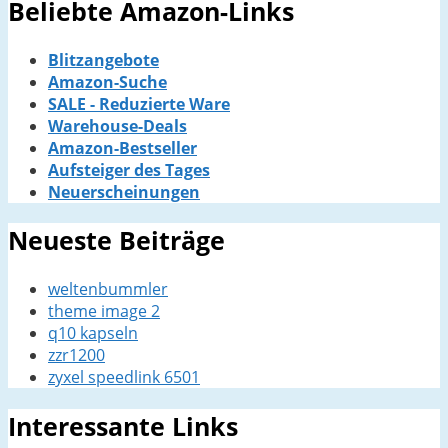
Beliebte Amazon-Links
Blitzangebote
Amazon-Suche
SALE - Reduzierte Ware
Warehouse-Deals
Amazon-Bestseller
Aufsteiger des Tages
Neuerscheinungen
Neueste Beiträge
weltenbummler
theme image 2
q10 kapseln
zzr1200
zyxel speedlink 6501
Interessante Links