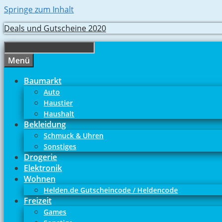
Springe zum Inhalt
Deals und Gutscheine 2020
Menü
Baumarkt
Auto
Haustier
Haushalt
Bekleidung
Schmuck & Uhren
Sonstiges
Drogerie
Elektronik
Wohnen
Helden.de Gutscheincode / Heldencode
Freizeit
Games