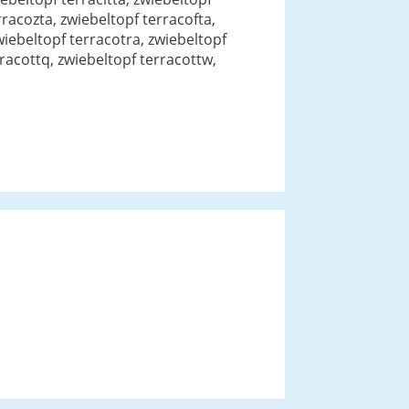
racozta, zwiebeltopf terracofta,
wiebeltopf terracotra, zwiebeltopf
rracottq, zwiebeltopf terracottw,