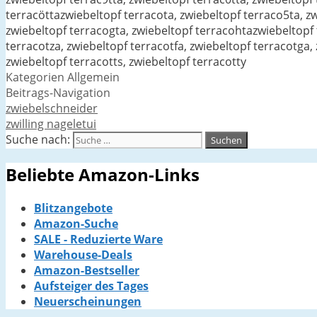
terracöttazwiebeltopf terracota, zwiebeltopf terraco5ta, zw
zwiebeltopf terracogta, zwiebeltopf terracohtazwiebeltopf 
terracotza, zwiebeltopf terracotfa, zwiebeltopf terracotga,
zwiebeltopf terracotts, zwiebeltopf terracotty
Kategorien
Allgemein
Beitrags-Navigation
zwiebelschneider
zwilling nageletui
Suche nach:
Beliebte Amazon-Links
Blitzangebote
Amazon-Suche
SALE - Reduzierte Ware
Warehouse-Deals
Amazon-Bestseller
Aufsteiger des Tages
Neuerscheinungen