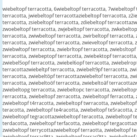
wiebeltopf terracotta, 6wiebeltopf terracotta, 7wiebeltopf 
terracotta, jwiebeltopf terracottaziebeltopf terracotta, z2i
terracotta, zsiebeltopf terracotta, zdiebeltopf terracottaz
zwoebeltopf terracotta, zwjebeltopf terracotta, zwkebeltopf
terracotta, zwiwbeltopf terracotta, zwirbeltopf terracotta, 
terracotta, zwieheltopf terracotta, zwieveltopf terracotta, 
zwiebwltopf terracotta, zwiebrltopf terracotta, zwiebsltopf
terracotta, zwiebeptopf terracotta, zwiebektopf terracotta,
zwiebel5opf terracotta, zwiebel6opf terracotta, zwiebelropf
terracottazwiebeltpf terracotta, zwiebelt9pf terracotta, zwi
terracotta, zwiebeltöpf terracottazwiebeltof terracotta, zwi
terracotta, zwiebeltoöf terracotta, zwiebeltoäf terracottaz
zwiebeltopg terracotta, zwiebeltopc terracotta, zwiebeltop
rerracotta, zwiebeltopf zerracotta, zwiebeltopf ferracotta,
zwiebeltopf t4rracotta, zwiebeltopf twrracotta, zwiebeltopf
teracotta, zwiebeltopf te4racotta, zwiebeltopf te5racotta, 
zwiebeltopf tegracottazwiebeltopf teracotta, zwiebeltopf te
terdacotta, zwiebeltopf terfacotta, zwiebeltopf tergacottaz
zwiebeltopf terrycottazwiebeltopf terraotta, zwiebeltopf te
zwiebeltopf terrac9tta, zwiebeltopf terrac0tta, zwiebeltopf 