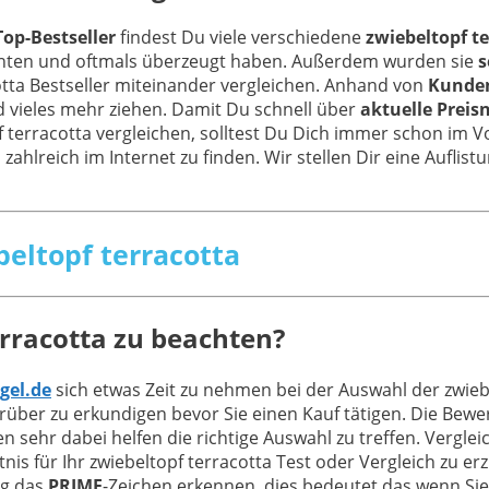
Top-Bestseller
findest Du viele verschiedene
zwiebeltopf te
nnten und oftmals überzeugt haben. Außerdem wurden sie
s
otta Bestseller miteinander vergleichen. Anhand von
Kunde
 vieles mehr ziehen. Damit Du schnell über
aktuelle Preis
f terracotta vergleichen, solltest Du Dich immer schon im V
 zahlreich im Internet zu finden. Wir stellen Dir eine Aufli
beltopf terracotta
erracotta zu beachten?
gel.de
sich etwas Zeit zu nehmen bei der Auswahl der zwieb
über zu erkundigen bevor Sie einen Kauf tätigen. Die Bew
en sehr dabei helfen die richtige Auswahl zu treffen. Verg
s für Ihr zwiebeltopf terracotta Test oder Vergleich zu erz
ig das
PRIME
-Zeichen erkennen, dies bedeutet das wenn Si