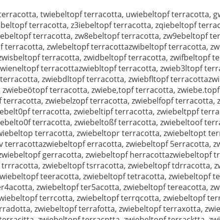
terracotta, twiebeltopf terracotta, uwiebeltopf terracotta, 
ebeltopf terracotta, z3iebeltopf terracotta, zqiebeltopf terrac
webeltopf terracotta, zw8ebeltopf terracotta, zw9ebeltopf te
 terracotta, zwlebeltopf terracottazwibeltopf terracotta, zw
zwisbeltopf terracotta, zwidbeltopf terracotta, zwifbeltopf t
zwieneltopf terracottazwiebltopf terracotta, zwieb3ltopf terr
 terracotta, zwiebdltopf terracotta, zwiebfltopf terracottaz
 zwiebeötopf terracotta, zwiebe,topf terracotta, zwiebe.topf
 terracotta, zwiebelzopf terracotta, zwiebelfopf terracotta,
ebelt0pf terracotta, zwiebeltipf terracotta, zwiebeltppf terra
ebelto0f terracotta, zwiebeltoßf terracotta, zwiebeltoof terr
wiebeltop terracotta, zwiebeltopr terracotta, zwiebeltopt te
v terracottazwiebeltopf erracotta, zwiebeltopf 5erracotta, z
 zwiebeltopf gerracotta, zwiebeltopf herracottazwiebeltopf tr
 trrracotta, zwiebeltopf tsrracotta, zwiebeltopf tdrracotta, 
zwiebeltopf teeracotta, zwiebeltopf tetracotta, zwiebeltopf te
r4acotta, zwiebeltopf ter5acotta, zwiebeltopf tereacotta, zw
wiebeltopf terrcotta, zwiebeltopf terrqcotta, zwiebeltopf ter
rradotta, zwiebeltopf terrafotta, zwiebeltopf terraxotta, zwi
terracitta, zwiebeltopf terracptta, zwiebeltopf terracktta, zw