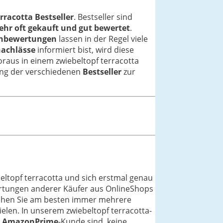
rracotta Bestseller
. Bestseller sind
ehr oft gekauft und gut bewertet
.
nbewertungen
lassen in der Regel viele
nachlässe
informiert bist, wird diese
oraus in einem zwiebeltopf terracotta
stung der verschiedenen
Bestseller
zur
eltopf terracotta und sich erstmal genau
ertungen anderer Käufer aus OnlineShops
leichen Sie am besten immer mehrere
ielen. In unserem zwiebeltopf terracotta-
e
AmazonPrime
-Kunde sind, keine