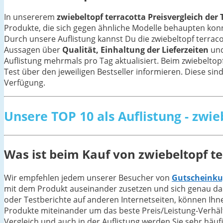
In unsererem
zwiebeltopf terracotta Preisvergleich der 
Produkte, die sich gegen ähnliche Modelle behaupten ko
Durch unsere Auflistung kannst Du die zwiebeltopf terrac
Aussagen über
Qualität, Einhaltung der Lieferzeiten
und
Auflistung mehrmals pro Tag aktualisiert. Beim zwiebeltop
Test über den jeweiligen Bestseller informieren. Diese sind
Verfügung.
Unsere TOP 10 als Auflistung - zwie
Was ist beim Kauf von zwiebeltopf t
Wir empfehlen jedem unserer Besucher von
Gutscheinku
mit dem Produkt auseinander zusetzen und sich genau dar
oder Testberichte auf anderen Internetseiten, können Ihn
Produkte miteinander um das beste Preis/Leistung-Verhältni
Vergleich und auch in der Auflistung werden Sie sehr häuf