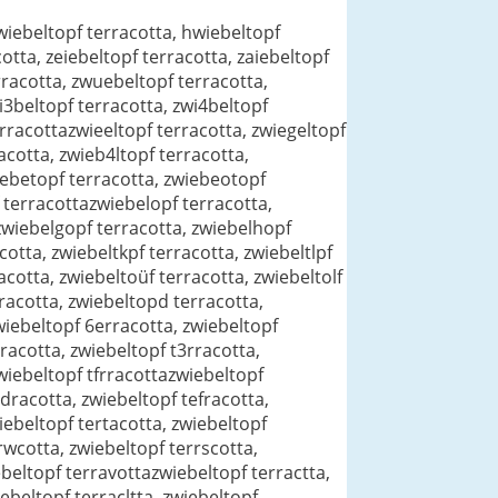
gwiebeltopf terracotta, hwiebeltopf
otta, zeiebeltopf terracotta, zaiebeltopf
rracotta, zwuebeltopf terracotta,
i3beltopf terracotta, zwi4beltopf
erracottazwieeltopf terracotta, zwiegeltopf
acotta, zwieb4ltopf terracotta,
wiebetopf terracotta, zwiebeotopf
 terracottazwiebelopf terracotta,
 zwiebelgopf terracotta, zwiebelhopf
cotta, zwiebeltkpf terracotta, zwiebeltlpf
acotta, zwiebeltoüf terracotta, zwiebeltolf
rracotta, zwiebeltopd terracotta,
wiebeltopf 6erracotta, zwiebeltopf
racotta, zwiebeltopf t3rracotta,
zwiebeltopf tfrracottazwiebeltopf
dracotta, zwiebeltopf tefracotta,
iebeltopf tertacotta, zwiebeltopf
rwcotta, zwiebeltopf terrscotta,
ebeltopf terravottazwiebeltopf terractta,
iebeltopf terracltta, zwiebeltopf