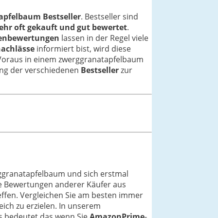
apfelbaum Bestseller
. Bestseller sind
ehr oft gekauft und gut bewertet
.
enbewertungen
lassen in der Regel viele
nachlässe
informiert bist, wird diese
m Voraus in einem zwerggranatapfelbaum
stung der verschiedenen
Bestseller
zur
ggranatapfelbaum und sich erstmal
ie Bewertungen anderer Käufer aus
reffen. Vergleichen Sie am besten immer
ich zu erzielen. In unserem
es bedeutet das wenn Sie
AmazonPrime
-