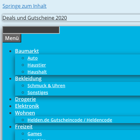
Springe zum Inhalt
Deals und Gutscheine 2020
Menü
Baumarkt
Auto
Haustier
Haushalt
Bekleidung
Schmuck & Uhren
Sonstiges
Drogerie
Elektronik
Wohnen
Helden.de Gutscheincode / Heldencode
Freizeit
Games