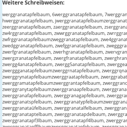
Weitere Schreibweisen:
werggranatapfelbaum, 6werggranatapfelbaum, 7werggran
hwerggranatapfelbaum, jwerggranatapfelbaumzerggranat
zeerggranatapfelbaum, zaerggranatapfelbaum, zserggra
zw4rggranatapfelbaum, zwwrggranatapfelbaum, zwrrggra
zwfrggranatapfelbaumzweggranatapfelbaum, zwe4ggranat
zwedggranatapfelbaum, zwefggranatapfelbaum, zwegggra
zwerfgranatapfelbaum, zwerhgranatapfelbaum, zwervgra
zwergzranatapfelbaum, zwergfranatapfelbaum, zwerghra
zwergg4anatapfelbaum, zwergg5anatapfelbaum, zwerggea
zwerggganatapfelbaumzwerggrnatapfelbaum, zwerggrqna
zwerggrynatapfelbaumzwerggraatapfelbaum, zwerggrabat
zwerggramatapfelbaumzwerggrantapfelbaum, zwerggranq
zwerggranytapfelbaumzwerggranaapfelbaum, zwerggrana
zwerggranafapfelbaum, zwerggranagapfelbaum, zwerggr
zwerggranatspfelbaum, zwerggranatypfelbaumzwerggrana
zwerggranataüfelbaum, zwerggranatalfelbaum, zwerggra
zwerggranataptelbaum, zwerggranatapdelbaum, zwerggr
zwerggranatapf3lbaum, zwerggranatapf4lbaum, zwerggra
zwerggranatapfflbaumzwerggranatapfebaum, zwerggrana