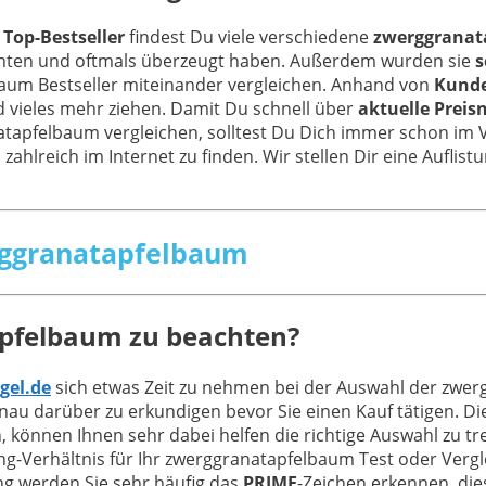
Top-Bestseller
findest Du viele verschiedene
zwerggranat
nnten und oftmals überzeugt haben. Außerdem wurden sie
s
aum Bestseller miteinander vergleichen. Anhand von
Kund
 vieles mehr ziehen. Damit Du schnell über
aktuelle Preis
natapfelbaum vergleichen, solltest Du Dich immer schon i
 zahlreich im Internet zu finden. Wir stellen Dir eine Aufli
erggranatapfelbaum
apfelbaum zu beachten?
gel.de
sich etwas Zeit zu nehmen bei der Auswahl der zwer
au darüber zu erkundigen bevor Sie einen Kauf tätigen. D
, können Ihnen sehr dabei helfen die richtige Auswahl zu t
-Verhältnis für Ihr zwerggranatapfelbaum Test oder Vergle
ng werden Sie sehr häufig das
PRIME
-Zeichen erkennen, di