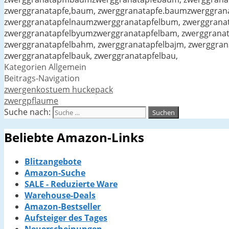
zwerggranatapfe,baum, zwerggranatapfe.baumzwerggrana
zwerggranatapfelnaumzwerggranatapfelbum, zwerggrana
zwerggranatapfelbyumzwerggranatapfelbam, zwerggranat
zwerggranatapfelbahm, zwerggranatapfelbajm, zwerggran
zwerggranatapfelbauk, zwerggranatapfelbau,
Kategorien
Allgemein
Beitrags-Navigation
zwergenkostuem huckepack
zwergpflaume
Suche nach:
Beliebte Amazon-Links
Blitzangebote
Amazon-Suche
SALE - Reduzierte Ware
Warehouse-Deals
Amazon-Bestseller
Aufsteiger des Tages
Neuerscheinungen