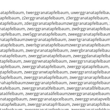
atapfelbaum, twerggranatapfelbaum, uwerggranatapfelba
apfelbaum, z2erggranatapfelbaum, z3erggranatapfelbaum,
natapfelbaum, zderggranatapfelbaumzwrggranatapfelbaum,
natapfelbaum, zwsrggranatapfelbaum, zwdrggranatapfelba
apfelbaum, zwe5ggranatapfelbaum, zweeggranatapfelbaum
natapfelbaumzwergranatapfelbaum, zwertgranatapfelbaum
natapfelbaum, zwerbgranatapfelbaumzwergranatapfelbaum,
natapfelbaum, zwergvranatapfelbaum, zwergbranatapfelb
natapfelbaum, zwerggtanatapfelbaum, zwerggdanatapfelb
tapfelbaum, zwerggrwnatapfelbaum, zwerggrsnatapfelbau
apfelbaum, zwerggrahatapfelbaum, zwerggrajatapfelbaum,
tapfelbaum, zwerggranwtapfelbaum, zwerggranstapfelbau
5apfelbaum, zwerggrana6apfelbaum, zwerggranarapfelbau
anahapfelbaumzwerggranatpfelbaum, zwerggranatqpfelbau
tafelbaum, zwerggranata0felbaum, zwerggranataßfelbaum
nataöfelbaum, zwerggranataäfelbaumzwerggranatapelbaum
anatapgelbaum, zwerggranatapcelbaum, zwerggranatapve
natapfwlbaum, zwerggranatapfrlbaum, zwerggranatapfslba
tapfeobaum, zwerggranatapfepbaum, zwerggranatapfekba