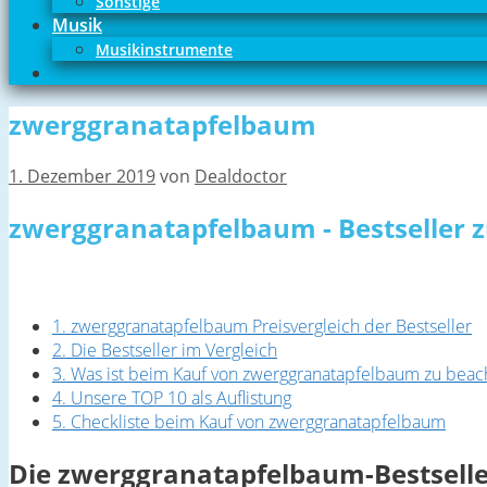
Sonstige
Musik
Musikinstrumente
zwerggranatapfelbaum
1. Dezember 2019
von
Dealdoctor
zwerggranatapfelbaum - Bestseller 
1. zwerggranatapfelbaum Preisvergleich der Bestseller
2. Die Bestseller im Vergleich
3. Was ist beim Kauf von zwerggranatapfelbaum zu beac
4. Unsere TOP 10 als Auflistung
5. Checkliste beim Kauf von zwerggranatapfelbaum
Die zwerggranatapfelbaum-Bestseller