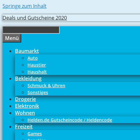
Springe zum Inhalt
Deals und Gutscheine 2020
Menü
Baumarkt
Auto
Haustier
Haushalt
Bekleidung
Schmuck & Uhren
Sonstiges
Drogerie
Elektronik
Wohnen
Helden.de Gutscheincode / Heldencode
Freizeit
Games