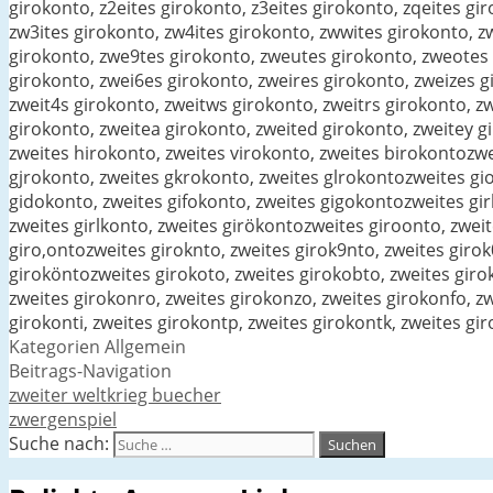
girokonto, z2eites girokonto, z3eites girokonto, zqeites gi
zw3ites girokonto, zw4ites girokonto, zwwites girokonto, z
girokonto, zwe9tes girokonto, zweutes girokonto, zweotes 
girokonto, zwei6es girokonto, zweires girokonto, zweizes g
zweit4s girokonto, zweitws girokonto, zweitrs girokonto, z
girokonto, zweitea girokonto, zweited girokonto, zweitey gi
zweites hirokonto, zweites virokonto, zweites birokontozw
gjrokonto, zweites gkrokonto, zweites glrokontozweites gio
gidokonto, zweites gifokonto, zweites gigokontozweites girk
zweites girlkonto, zweites girökontozweites giroonto, zweit
giro,ontozweites giroknto, zweites girok9nto, zweites girok
giroköntozweites girokoto, zweites girokobto, zweites giro
zweites girokonro, zweites girokonzo, zweites girokonfo, z
girokonti, zweites girokontp, zweites girokontk, zweites gi
Kategorien
Allgemein
Beitrags-Navigation
zweiter weltkrieg buecher
zwergenspiel
Suche nach: