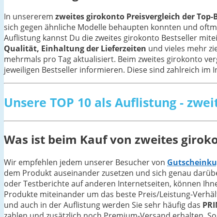
In unsererem
zweites girokonto Preisvergleich der Top-B
sich gegen ähnliche Modelle behaupten konnten und oft
Auflistung kannst Du die zweites girokonto Bestseller mi
Qualität, Einhaltung der Lieferzeiten
und vieles mehr zi
mehrmals pro Tag aktualisiert. Beim zweites girokonto ve
jeweiligen Bestseller informieren. Diese sind zahlreich im 
Unsere TOP 10 als Auflistung - zwei
Was ist beim Kauf von zweites girok
Wir empfehlen jedem unserer Besucher von
Gutscheinku
dem Produkt auseinander zusetzen und sich genau darüber
oder Testberichte auf anderen Internetseiten, können Ihn
Produkte miteinander um das beste Preis/Leistung-Verhältn
und auch in der Auflistung werden Sie sehr häufig das
PRI
zahlen und zusätzlich noch Premium-Versand erhalten. Sol