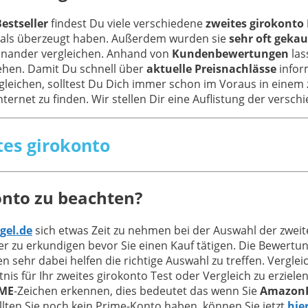
estseller
findest Du viele verschiedene
zweites girokonto 
mals überzeugt haben. Außerdem wurden sie
sehr oft gekau
teinander vergleichen. Anhand von
Kundenbewertungen
las
ehen. Damit Du schnell über
aktuelle Preisnachlässe
inform
rgleichen, solltest Du Dich immer schon im Voraus in einem
Internet zu finden. Wir stellen Dir eine Auflistung der versc
tes girokonto
onto zu beachten?
gel.de
sich etwas Zeit zu nehmen bei der Auswahl der zweit
 zu erkundigen bevor Sie einen Kauf tätigen. Die Bewertu
en sehr dabei helfen die richtige Auswahl zu treffen. Verg
is für Ihr zweites girokonto Test oder Vergleich zu erziele
ME
-Zeichen erkennen, dies bedeutet das wenn Sie
Amazon
lten Sie noch kein Prime-Konto haben, können Sie jetzt
hie