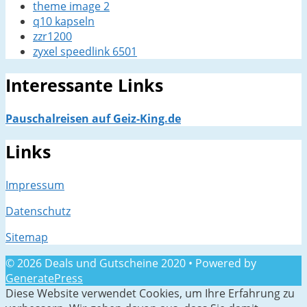
theme image 2
q10 kapseln
zzr1200
zyxel speedlink 6501
Interessante Links
Pauschalreisen auf Geiz-King.de
Links
Impressum
Datenschutz
Sitemap
© 2026 Deals und Gutscheine 2020
• Powered by
GeneratePress
Diese Website verwendet Cookies, um Ihre Erfahrung zu