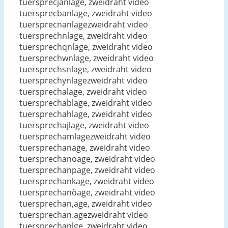
tuersprecjanlage, zweidraht video
tuersprecbanlage, zweidraht video
tuersprecnanlagezweidraht video
tuersprechnlage, zweidraht video
tuersprechqnlage, zweidraht video
tuersprechwnlage, zweidraht video
tuersprechsnlage, zweidraht video
tuersprechynlagezweidraht video
tuersprechalage, zweidraht video
tuersprechablage, zweidraht video
tuersprechahlage, zweidraht video
tuersprechajlage, zweidraht video
tuersprechamlagezweidraht video
tuersprechanage, zweidraht video
tuersprechanoage, zweidraht video
tuersprechanpage, zweidraht video
tuersprechankage, zweidraht video
tuersprechanöage, zweidraht video
tuersprechan,age, zweidraht video
tuersprechan.agezweidraht video
tuersprechanlge, zweidraht video