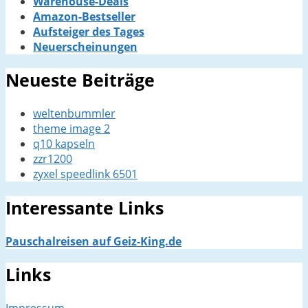
Warehouse-Deals
Amazon-Bestseller
Aufsteiger des Tages
Neuerscheinungen
Neueste Beiträge
weltenbummler
theme image 2
q10 kapseln
zzr1200
zyxel speedlink 6501
Interessante Links
Pauschalreisen auf Geiz-King.de
Links