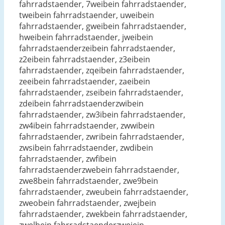
fahrradstaender, 7weibein fahrradstaender,
tweibein fahrradstaender, uweibein
fahrradstaender, gweibein fahrradstaender,
hweibein fahrradstaender, jweibein
fahrradstaenderzeibein fahrradstaender,
z2eibein fahrradstaender, z3eibein
fahrradstaender, zqeibein fahrradstaender,
zeeibein fahrradstaender, zaeibein
fahrradstaender, zseibein fahrradstaender,
zdeibein fahrradstaenderzwibein
fahrradstaender, zw3ibein fahrradstaender,
zw4ibein fahrradstaender, zwwibein
fahrradstaender, zwribein fahrradstaender,
zwsibein fahrradstaender, zwdibein
fahrradstaender, zwfibein
fahrradstaenderzwebein fahrradstaender,
zwe8bein fahrradstaender, zwe9bein
fahrradstaender, zweubein fahrradstaender,
zweobein fahrradstaender, zwejbein
fahrradstaender, zwekbein fahrradstaender,