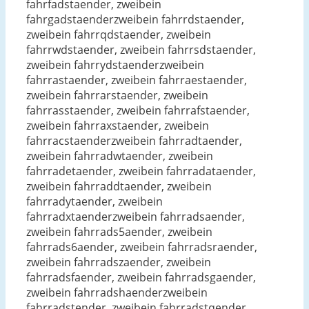
fahrfadstaender, zweibein
fahrgadstaenderzweibein fahrrdstaender,
zweibein fahrrqdstaender, zweibein
fahrrwdstaender, zweibein fahrrsdstaender,
zweibein fahrrydstaenderzweibein
fahrrastaender, zweibein fahrraestaender,
zweibein fahrrarstaender, zweibein
fahrrasstaender, zweibein fahrrafstaender,
zweibein fahrraxstaender, zweibein
fahrracstaenderzweibein fahrradtaender,
zweibein fahrradwtaender, zweibein
fahrradetaender, zweibein fahrradataender,
zweibein fahrraddtaender, zweibein
fahrradytaender, zweibein
fahrradxtaenderzweibein fahrradsaender,
zweibein fahrrads5aender, zweibein
fahrrads6aender, zweibein fahrradsraender,
zweibein fahrradszaender, zweibein
fahrradsfaender, zweibein fahrradsgaender,
zweibein fahrradshaenderzweibein
fahrradstender, zweibein fahrradstqender,