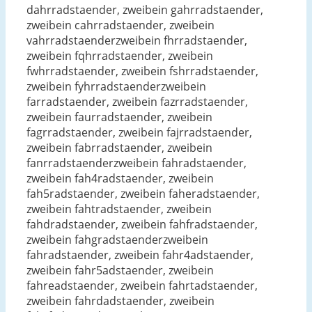
dahrradstaender, zweibein gahrradstaender,
zweibein cahrradstaender, zweibein
vahrradstaenderzweibein fhrradstaender,
zweibein fqhrradstaender, zweibein
fwhrradstaender, zweibein fshrradstaender,
zweibein fyhrradstaenderzweibein
farradstaender, zweibein fazrradstaender,
zweibein faurradstaender, zweibein
fagrradstaender, zweibein fajrradstaender,
zweibein fabrradstaender, zweibein
fanrradstaenderzweibein fahradstaender,
zweibein fah4radstaender, zweibein
fah5radstaender, zweibein faheradstaender,
zweibein fahtradstaender, zweibein
fahdradstaender, zweibein fahfradstaender,
zweibein fahgradstaenderzweibein
fahradstaender, zweibein fahr4adstaender,
zweibein fahr5adstaender, zweibein
fahreadstaender, zweibein fahrtadstaender,
zweibein fahrdadstaender, zweibein