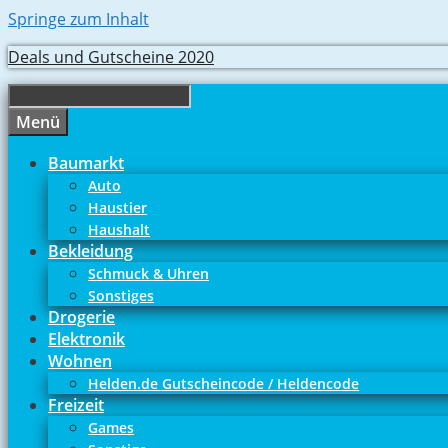
Springe zum Inhalt
Deals und Gutscheine 2020
Menü
Baumarkt
Auto
Haustier
Haushalt
Bekleidung
Schmuck & Uhren
Sonstiges
Drogerie
Elektronik
Wohnen
Helden.de Gutscheincode / Heldencode
Freizeit
Games