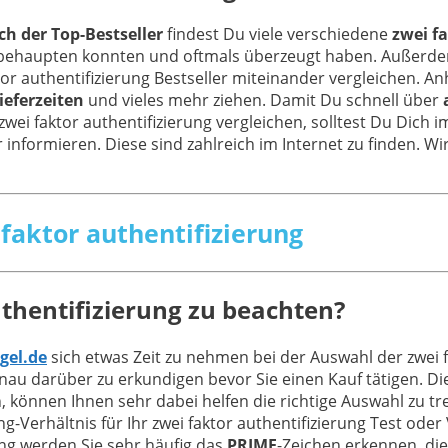
ch der Top-Bestseller
findest Du viele verschiedene
zwei fa
le behaupten konnten und oftmals überzeugt haben. Außerd
tor authentifizierung Bestseller miteinander vergleichen. 
ieferzeiten
und vieles mehr ziehen. Damit Du schnell über
zwei faktor authentifizierung vergleichen, solltest Du Dich
 informieren. Diese sind zahlreich im Internet zu finden. Wir
 faktor authentifizierung
uthentifizierung zu beachten?
gel.de
sich etwas Zeit zu nehmen bei der Auswahl der zwei f
au darüber zu erkundigen bevor Sie einen Kauf tätigen. D
, können Ihnen sehr dabei helfen die richtige Auswahl zu t
Verhältnis für Ihr zwei faktor authentifizierung Test oder 
ung werden Sie sehr häufig das
PRIME
-Zeichen erkennen, di