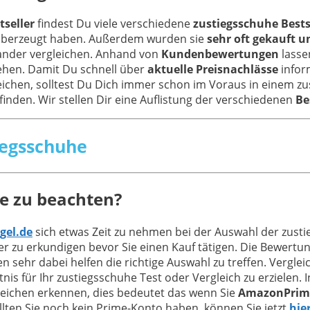
tseller
findest Du viele verschiedene
zustiegsschuhe Bests
 überzeugt haben. Außerdem wurden sie
sehr oft gekauft u
nander vergleichen. Anhand von
Kundenbewertungen
lasse
ehen. Damit Du schnell über
aktuelle Preisnachlässe
inform
eichen, solltest Du Dich immer schon im Voraus in einem zu
 finden. Wir stellen Dir eine Auflistung der verschiedenen
Be
tiegsschuhe
e zu beachten?
gel.de
sich etwas Zeit zu nehmen bei der Auswahl der zust
 zu erkundigen bevor Sie einen Kauf tätigen. Die Bewertu
en sehr dabei helfen die richtige Auswahl zu treffen. Verg
is für Ihr zustiegsschuhe Test oder Vergleich zu erzielen.
Zeichen erkennen, dies bedeutet das wenn Sie
AmazonPrim
lten Sie noch kein Prime-Konto haben, können Sie jetzt
hie