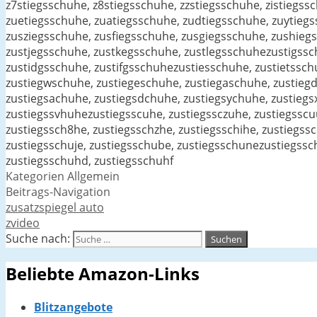
z7stiegsschuhe, z8stiegsschuhe, zzstiegsschuhe, zistiegs
zuetiegsschuhe, zuatiegsschuhe, zudtiegsschuhe, zuytieg
zusziegsschuhe, zusfiegsschuhe, zusgiegsschuhe, zushie
zustjegsschuhe, zustkegsschuhe, zustlegsschuhezustigssch
zustidgsschuhe, zustifgsschuhezustiesschuhe, zustietssch
zustiegwschuhe, zustiegeschuhe, zustiegaschuhe, zustieg
zustiegsachuhe, zustiegsdchuhe, zustiegsychuhe, zustiegs
zustiegssvhuhezustiegsscuhe, zustiegssczuhe, zustiegsscu
zustiegssch8he, zustiegsschzhe, zustiegsschihe, zustiegss
zustiegsschuje, zustiegsschube, zustiegsschunezustiegssc
zustiegsschuhd, zustiegsschuhf
Kategorien
Allgemein
Beitrags-Navigation
zusatzspiegel auto
zvideo
Suche nach:
Beliebte Amazon-Links
Blitzangebote