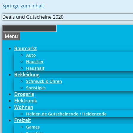
Springe zum Inhalt
Deals und Gutscheine 2020
Menü
Baumarkt
Auto
Haustier
Haushalt
Bekleidung
Schmuck & Uhren
Sonstiges
Drogerie
Elektronik
Wohnen
Helden.de Gutscheincode / Heldencode
Freizeit
Games