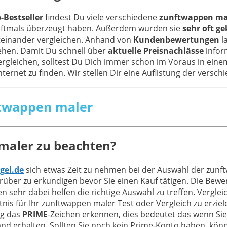
-Bestseller
findest Du viele verschiedene
zunftwappen mal
 oftmals überzeugt haben. Außerdem wurden sie
sehr oft g
iteinander vergleichen. Anhand von
Kundenbewertungen
l
ehen. Damit Du schnell über
aktuelle Preisnachlässe
inform
ergleichen, solltest Du Dich immer schon im Voraus in ein
Internet zu finden. Wir stellen Dir eine Auflistung der versc
nftwappen maler
maler zu beachten?
gel.de
sich etwas Zeit zu nehmen bei der Auswahl der zunf
über zu erkundigen bevor Sie einen Kauf tätigen. Die Bew
en sehr dabei helfen die richtige Auswahl zu treffen. Verg
nis für Ihr zunftwappen maler Test oder Vergleich zu erzie
ig das
PRIME
-Zeichen erkennen, dies bedeutet das wenn Si
d erhalten. Sollten Sie noch kein Prime-Konto haben, könn