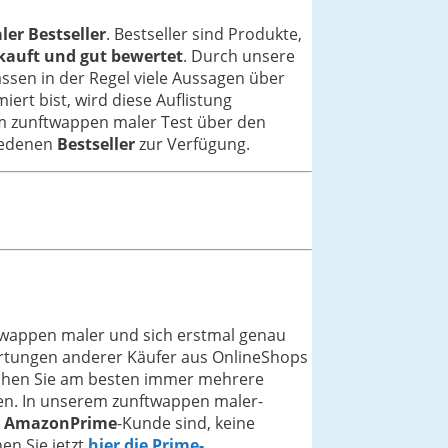
er Bestseller
. Bestseller sind Produkte,
ekauft und gut bewertet
. Durch unsere
assen in der Regel viele Aussagen über
iert bist, wird diese Auflistung
em zunftwappen maler Test über den
hiedenen
Bestseller
zur Verfügung.
twappen maler und sich erstmal genau
ertungen anderer Käufer aus OnlineShops
leichen Sie am besten immer mehrere
len. In unserem zunftwappen maler-
e
AmazonPrime
-Kunde sind, keine
en Sie jetzt
hier die Prime-