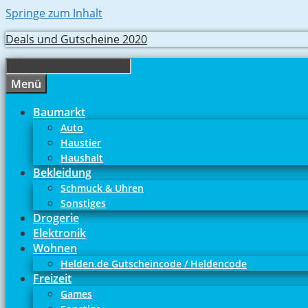
Springe zum Inhalt
Deals und Gutscheine 2020
Menü
Baumarkt
Auto
Haustier
Haushalt
Bekleidung
Schmuck & Uhren
Sonstiges
Drogerie
Elektronik
Wohnen
Helden.de Gutscheincode / Heldencode
Freizeit
Games