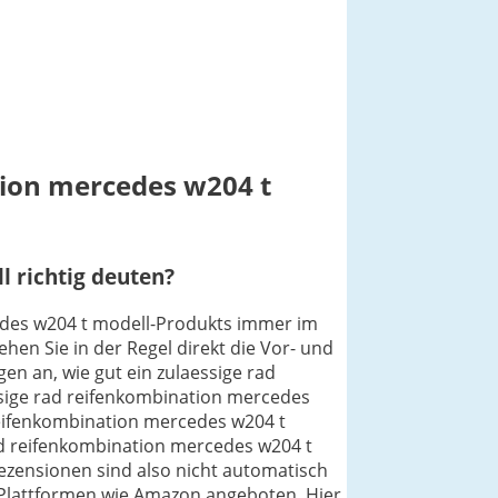
tion mercedes w204 t
 richtig deuten?
cedes w204 t modell-Produkts immer im
hen Sie in der Regel direkt die Vor- und
n an, wie gut ein zulaessige rad
ssige rad reifenkombination mercedes
reifenkombination mercedes w204 t
rad reifenkombination mercedes w204 t
ezensionen sind also nicht automatisch
f Plattformen wie Amazon angeboten. Hier