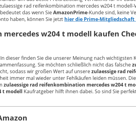
 zulaessige rad reifenkombination mercedes w204 t modell-V
 bedeutet das wenn Sie
AmazonPrime
-Kunde sind, keine V
nto haben, können Sie jetzt
hier die Prime-Mitgliedschaft
n mercedes w204 t modell
kaufen Chec
 In dieser finden Sie die unserer Meinung nach wichtigsten 
sammenfassung. Sie möchten schließlich nicht das falsche
z
echt, sodass wir großen Wert auf unsere
zulaessige rad re
heit immer mal wieder unter Fehlkäufen leiden müssen. Die
em
zulaessige rad reifenkombination mercedes w204 t mo
 t modell
Kaufratgeber hilft ihnen dabei. So sind Sie perfek
n Amazon