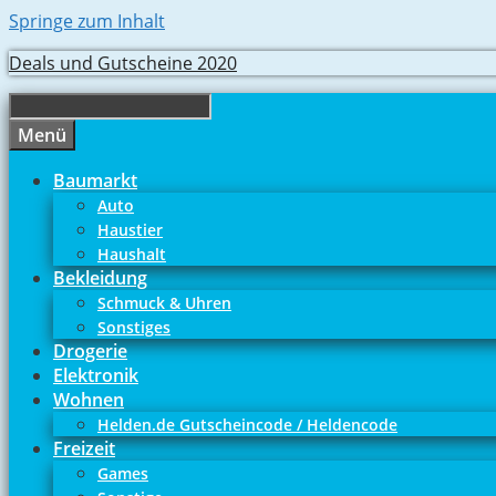
Springe zum Inhalt
Deals und Gutscheine 2020
Menü
Baumarkt
Auto
Haustier
Haushalt
Bekleidung
Schmuck & Uhren
Sonstiges
Drogerie
Elektronik
Wohnen
Helden.de Gutscheincode / Heldencode
Freizeit
Games