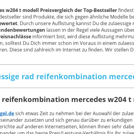
 w204 t modell Preisvergleich der Top-Bestseller
findest
 Bestseller sind Produkte, die sich gegen ähnliche Modelle
bewertet
. Durch unsere Auflistung kannst Du die zulaessig
undenbewertungen
lassen in der Regel viele Aussagen übe
reisnachlässe
informiert bist, wird diese Auflistung mehrma
n, solltest Du Dich immer schon im Voraus in einem zulaes
en. Diese sind zahlreich im Internet zu finden. Wir stellen 
aessige rad reifenkombination merc
d reifenkombination mercedes w204 t
gel.de
sich etwas Zeit zu nehmen bei der Auswahl der zula
einander zusetzen und sich genau darüber zu erkundigen be
chte auf anderen Internetseiten, können Ihnen sehr dabei h
ander um das beste Preis/Leistung-Verhältnis für Ihr zula