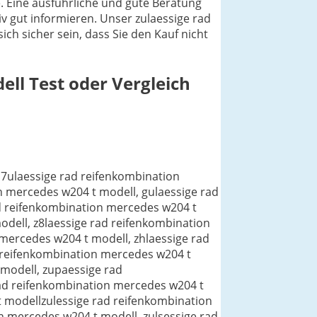
. Eine ausführliche und gute Beratung
iv gut informieren. Unser zulaessige rad
ch sicher sein, dass Sie den Kauf nicht
ell
Test oder Vergleich
bination mercedes w204 t modell, zulaessige rad reifeniombination mercedes w204 t modell, zulaessige rad reifenoombination mercedes w204 t modell, zulaessige rad reifenjombination mercedes w204 t modell, zulaessige rad reifenlombination mercedes w204 t modell, zulaessige rad reifenmombination mercedes w204 t modell, zulaessige rad reifen,ombination mercedes w204 t modellzulaessige rad reifenkmbination mercedes w204 t modell, zulaessige rad reifenk9mbination mercedes w204 t modell, zulaessige rad reifenk0mbination mercedes w204 t modell, zulaessige rad reifenkimbination mercedes w204 t modell, zulaessige rad reifenkpmbination mercedes w204 t modell, zulaessige rad reifenkkmbination mercedes w204 t modell, zulaessige rad reifenklmbination mercedes w204 t modell, zulaessige rad reifenkömbination mercedes w204 t modellzulaessige rad reifenkobination mercedes w204 t modell, zulaessige rad reifenkonbination mercedes w204 t modell, zulaessige rad reifenkojbination mercedes w204 t modell, zulaessige rad reifenkokbination mercedes w204 t modell, zulaessige rad reifenko,bination mercedes w204 t modellzulaessige rad reifenkomination mercedes w204 t modell, zulaessige rad reifenkomgination mercedes w204 t modell, zulaessige rad reifenkomhination mercedes w204 t modell, zulaessige rad reifenkomvination mercedes w204 t modell, zulaessige rad reifenkomnination mercedes w204 t modellzulaessige rad reifenkombnation mercedes w204 t modell, zulaessige rad reifenkomb8nation mercedes w204 t modell, zulaessige rad reifenkomb9nation mercedes w204 t modell, zulaessige rad reifenkombunation mercedes w204 t modell, zulaessige rad reifenkombonation mercedes w204 t modell, zulaessige rad reifenkombjnation mercedes w204 t modell, zulaessige rad reifenkombknation mercedes w204 t modell, zulaessige rad reifenkomblnation mercedes w204 t modellzulaessige rad reifenkombiation mercedes w204 t modell, zulaessige rad reifenkombibation mercedes w204 t modell, zulaessige rad reifenkombihation mercedes w204 t modell, zulaessige rad reifenkombijation mercedes w204 t modell, zulaessige rad reifenkombimation mercedes w204 t modellzulaessige rad reifenkombintion mercedes w204 t modell, zulaessige rad reifenkombinqtion mercedes w