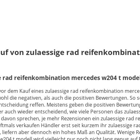
auf von zulaessige rad reifenkombina
 rad reifenkombination mercedes w204 t modell
ch vor dem Kauf eines zulaessige rad reifenkombination mer
hl die negativen, als auch die positiven Bewertungen. So se
scheidung reffen. Meistens geben die positiven Bewertunge
ber auch wieder entscheidend, wie viele Personen das zulae
l davon sprechen, je mehr Rezensionen ein zulaessige rad 
Oftmals verkaufen Händler erst seit kurzem ihr zulaessige 
 liefern aber dennoch ein hohes Maß an Qualität. Wenige R
w204 t modell wird vielleicht nur noch nicht lang genug au