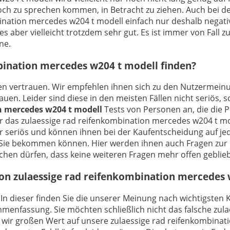
ch noch zu sprechen kommen, in Betracht zu ziehen. Auch be
bination mercedes w204 t modell einfach nur deshalb negati
 aber vielleicht trotzdem sehr gut. Es ist immer von Fall zu
ne.
mbination mercedes w204 t modell finden?
ngen vertrauen. Wir empfehlen ihnen sich zu den Nutzermei
n. Leider sind diese in den meisten Fällen nicht seriös, s
n mercedes w204 t modell
Tests von Personen an, die die 
 das zulaessige rad reifenkombination mercedes w204 t mod
 seriös und können ihnen bei der Kaufentscheidung auf jed
die Sie bekommen können. Hier werden ihnen auch Fragen zu
hen dürfen, dass keine weiteren Fragen mehr offen geblieb
von zulaessige rad reifenkombination mercedes
 In dieser finden Sie die unserer Meinung nach wichtigsten K
menfassung. Sie möchten schließlich nicht das falsche zul
s wir großen Wert auf unsere zulaessige rad reifenkombinat