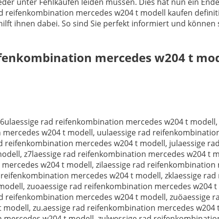
der unter Fehlkäufen leiden müssen. Dies hat nun ein Ende
rad reifenkombination mercedes w204 t modell kaufen definit
t ihnen dabei. So sind Sie perfekt informiert und können si
eifenkombination mercedes w204 t mod
essigw rad reifenkombination mercedes w204 t modell, zulaessigr rad reifenkombination mercedes w204 t modell, zulaessigs rad reifenkombination mercedes w204 t modell, zulaessigd rad reifenkombination mercedes w204 t modell, zulaessigf rad reifenkombination mercedes w204 t modellzulaessige ad reifenkombination mercedes w204 t modell, zulaessige 4ad reifenkombination mercedes w204 t modell, zulaessige 5ad reifenkombination mercedes w204 t modell, zulaessige ead reifenkombination mercedes w204 t modell, zulaessige tad reifenkombination mercedes w204 t modell, zulaessige dad reifenkombination mercedes w204 t modell, zulaessige fad reifenkombination mercedes w204 t modell, zulaessige gad reifenkombination mercedes w204 t modellzulaessige rd reifenkombination mercedes w204 t modell, zulaessige rqd reifenkombination mercedes w204 t modell, zulaessige rwd reifenkombination mercedes w204 t modell, zulaessige rsd reifenkombination mercedes w204 t modell, zulaessige ryd reifenkombination mercedes w204 t modellzulaessige ra reifenkombination mercedes w204 t modell, zulaessige rae reifenkombination mercedes w204 t modell, zulaessige rar reifenkombination mercedes w204 t modell, zulaessige ras reifenkombination mercedes w204 t modell, zulaessige raf reifenkombination mercedes w204 t modell, zulaessige rax reifenkombination mercedes w204 t modell, zulaessige rac reifenkombination mercedes w204 t modellzulaessige rad eifenkombination mercedes w204 t modell, zulaessige rad 4eifenkombination mercedes w204 t modell, zulaessige rad 5eifenkombination mercedes w204 t modell, zulaessige rad eeifenkombination mercedes w204 t modell, zulaessige rad teifenkombination mercedes w204 t modell, zulaessige rad deifenkombination mercedes w204 t modell, zulaessige rad feifenkombination mercedes w204 t modell, zulaessige rad geifenkombination mercedes w204 t modellzulaessige rad rifenkombination mercedes w204 t modell, zulaessige rad r3ifenkombination mercedes w204 t modell, zulaessige rad r4ifenkombination mercedes w204 t modell, zulaessige rad rwifenkombination mercedes w204 t modell, zulaessige rad rrifenkombination mercedes w204 t modell, zulaessige rad rsifenkombination mercedes w204 t modell, zulaessige rad rdifenkombination mercedes w204 t modell, zulaessige rad rfifenkombination mercedes w204 t modellzulaessige rad refenkombination mercedes w204 t modell, zulaessige rad re8fenkombination mercedes w204 t modell, zulaessige rad re9fenkombination mercedes w204 t modell, zulaessige rad reufenkombination mercedes w204 t modell, zulaessige rad reofenkombination mercedes w204 t modell, zulaessige rad rejfenkombination mercedes w204 t modell, zulaessige rad rekfenkombination mercedes w204 t modell, zulaessige rad relfenkombination mercedes w204 t modellzulaessige rad reienkombination mercedes w204 t modell, zulaessige rad reirenkombination mercedes w204 t modell, zulaessige rad reitenkombination mercedes w204 t modell, zulaessige rad reidenkombination mercedes w204 t modell, zulaessige rad reigenkombination mercedes w204 t modell, zulaessige rad reicenkombination mercedes w204 t modell, zulaessige rad reivenkombination mercedes w204 t modellzulaessige rad reifnkombination mercedes w204 t modell, zulaessige rad reif3nkombination mercedes w204 t modell, zulaessige rad reif4nkombination mercedes w204 t modell, zulaessige rad reifwnkombination mercedes w204 t modell, zulaessige rad reifrnkombination mercedes w204 t modell, zulaessige rad reifsnkombination mercedes w204 t modell, zulaessige rad reifdnkombination mercedes w204 t modell, zulaessige rad reiffnkombination mercedes w204 t modellzulaessige rad reifekombination mercedes w204 t modell, zulaessige rad reifebkombination mercedes w204 t modell, zulaessige rad reifehkombination mercedes w204 t modell, zulaessige rad reifejkombination mercedes w204 t modell, zulaessige rad reifemkombination mercedes w204 t modellzulaessige rad reifenom