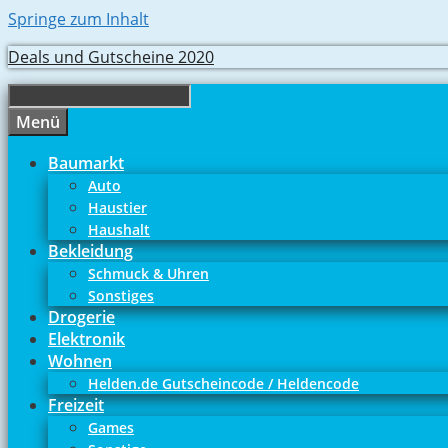
Springe zum Inhalt
Deals und Gutscheine 2020
Menü
Baumarkt
Auto
Haustier
Haushalt
Bekleidung
Schmuck & Uhren
Sonstiges
Drogerie
Elektronik
Wohnen
Helden.de Gutscheincode / Heldencode
Freizeit
Games