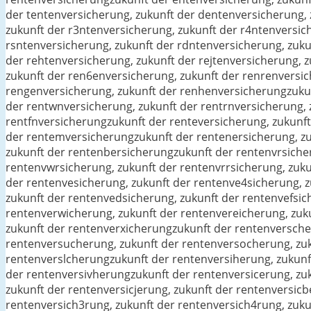
der tentenversicherung, zukunft der dentenversicherung, 
zukunft der r3ntenversicherung, zukunft der r4ntenversic
rsntenversicherung, zukunft der rdntenversicherung, zuku
der rehtenversicherung, zukunft der rejtenversicherung,
zukunft der ren6enversicherung, zukunft der renrenversic
rengenversicherung, zukunft der renhenversicherungzukun
der rentwnversicherung, zukunft der rentrnversicherung, 
rentfnversicherungzukunft der renteversicherung, zukunft
der rentemversicherungzukunft der rentenersicherung, zu
zukunft der rentenbersicherungzukunft der rentenvrsicher
rentenvwrsicherung, zukunft der rentenvrrsicherung, zuku
der rentenvesicherung, zukunft der rentenve4sicherung, z
zukunft der rentenvedsicherung, zukunft der rentenvefsic
rentenverwicherung, zukunft der rentenvereicherung, zuku
zukunft der rentenverxicherungzukunft der rentenversche
rentenversucherung, zukunft der rentenversocherung, zuk
rentenverslcherungzukunft der rentenversiherung, zukunft
der rentenversivherungzukunft der rentenversicerung, zuk
zukunft der rentenversicjerung, zukunft der rentenversic
rentenversich3rung, zukunft der rentenversich4rung, zuku