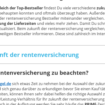
eich der Top-Bestseller
findest Du viele verschiedene
zuku
le behaupten konnten und oftmals überzeugt haben. Außerd
 der rentenversicherung Bestseller miteinander vergleiche
ung der Lieferzeiten
und vieles mehr ziehen. Damit Du sch
ktualisiert. Beim zukunft der rentenversicherung vergleiche
ligen Bestseller informieren. Diese sind zahlreich im Intern
unft der rentenversicherung
entenversicherung zu beachten?
gel.de
sich etwas Zeit zu nehmen bei der Auswahl der zukun
sich genau darüber zu erkundigen bevor Sie einen Kauf tä
ten, können Ihnen sehr dabei helfen die richtige Auswahl z
stung-Verhältnis für Ihr zukunft der rentenversicherung Te
h in der Auflistung werden Sie sehr häufig das
PRIME
-Zei