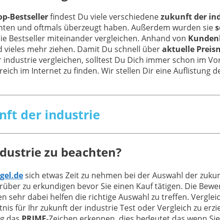
op-Bestseller
findest Du viele verschiedene
zukunft der ind
nnten und oftmals überzeugt haben. Außerdem wurden sie
s
rie Bestseller miteinander vergleichen. Anhand von
Kunden
 vieles mehr ziehen. Damit Du schnell über
aktuelle Preis
r industrie vergleichen, solltest Du Dich immer schon im Vo
reich im Internet zu finden. Wir stellen Dir eine Auflistung
nft der industrie
ndustrie zu beachten?
gel.de
sich etwas Zeit zu nehmen bei der Auswahl der zukun
über zu erkundigen bevor Sie einen Kauf tätigen. Die Bew
en sehr dabei helfen die richtige Auswahl zu treffen. Verg
s für Ihr zukunft der industrie Test oder Vergleich zu erzi
ig das
PRIME
-Zeichen erkennen, dies bedeutet das wenn Si