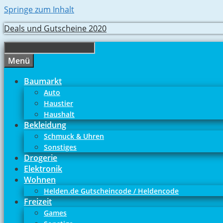
Springe zum Inhalt
Deals und Gutscheine 2020
Menü
Baumarkt
Auto
Haustier
Haushalt
Bekleidung
Schmuck & Uhren
Sonstiges
Drogerie
Elektronik
Wohnen
Helden.de Gutscheincode / Heldencode
Freizeit
Games