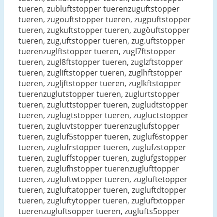
tueren, zubluftstopper tuerenzuguftstopper
tueren, zugouftstopper tueren, zugpuftstopper
tueren, zugkuftstopper tueren, zugöuftstopper
tueren, zug,uftstopper tueren, zug.uftstopper
tuerenzuglftstopper tueren, zugl7ftstopper
tueren, zugl8ftstopper tueren, zuglzftstopper
tueren, zugliftstopper tueren, zuglhftstopper
tueren, zugljftstopper tueren, zuglkftstopper
tuerenzuglutstopper tueren, zuglurtstopper
tueren, zugluttstopper tueren, zugludtstopper
tueren, zuglugtstopper tueren, zugluctstopper
tueren, zugluvtstopper tuerenzuglufstopper
tueren, zugluf5stopper tueren, zugluf6stopper
tueren, zuglufrstopper tueren, zuglufzstopper
tueren, zugluffstopper tueren, zuglufgstopper
tueren, zuglufhstopper tuerenzuglufttopper
tueren, zugluftwtopper tueren, zugluftetopper
tueren, zugluftatopper tueren, zugluftdtopper
tueren, zugluftytopper tueren, zugluftxtopper
tuerenzugluftsopper tueren, zuglufts5opper