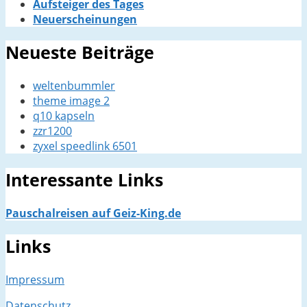
Aufsteiger des Tages
Neuerscheinungen
Neueste Beiträge
weltenbummler
theme image 2
q10 kapseln
zzr1200
zyxel speedlink 6501
Interessante Links
Pauschalreisen auf Geiz-King.de
Links
Impressum
Datenschutz