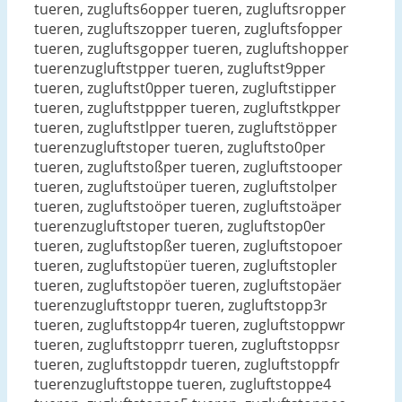
tueren, zuglufts6opper tueren, zugluftsropper
tueren, zugluftszopper tueren, zugluftsfopper
tueren, zugluftsgopper tueren, zugluftshopper
tuerenzugluftstpper tueren, zugluftst9pper
tueren, zugluftst0pper tueren, zugluftstipper
tueren, zugluftstppper tueren, zugluftstkpper
tueren, zugluftstlpper tueren, zugluftstöpper
tuerenzugluftstoper tueren, zugluftsto0per
tueren, zugluftstoßper tueren, zugluftstooper
tueren, zugluftstoüper tueren, zugluftstolper
tueren, zugluftstoöper tueren, zugluftstoäper
tuerenzugluftstoper tueren, zugluftstop0er
tueren, zugluftstopßer tueren, zugluftstopoer
tueren, zugluftstopüer tueren, zugluftstopler
tueren, zugluftstopöer tueren, zugluftstopäer
tuerenzugluftstoppr tueren, zugluftstopp3r
tueren, zugluftstopp4r tueren, zugluftstoppwr
tueren, zugluftstopprr tueren, zugluftstoppsr
tueren, zugluftstoppdr tueren, zugluftstoppfr
tuerenzugluftstoppe tueren, zugluftstoppe4