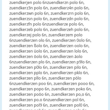
zuendkerjen polo 6nzuendkerzn polo 6n,
zuendkerz3n polo 6n, zuendkerz4n polo 6n,
zuendkerzwn polo 6n, zuendkerzrn polo 6n,
zuendkerzsn polo 6n, zuendkerzdn polo 6n,
zuendkerzfn polo 6nzuendkerze polo 6n,
zuendkerzeb polo 6n, zuendkerzeh polo 6n,
zuendkerzej polo 6n, zuendkerzem polo
6nzuendkerzen olo 6n, zuendkerzen 0olo 6n,
zuendkerzen ßolo 6n, zuendkerzen oolo 6n,
zuendkerzen üolo 6n, zuendkerzen lolo 6n,
zuendkerzen öolo 6n, zuendkerzen äolo
6nzuendkerzen plo 6n, zuendkerzen p9lo 6n,
zuendkerzen p0lo 6n, zuendkerzen pilo 6n,
zuendkerzen pplo 6n, zuendkerzen pklo 6n,
zuendkerzen pllo 6n, zuendkerzen pölo
6nzuendkerzen poo 6n, zuendkerzen pooo 6n,
zuendkerzen popo 6n, zuendkerzen poko 6n,
zuendkerzen poöo 6n, zuendkerzen po,o 6n,
zuendkerzen po.o 6nzuendkerzen pol 6n,
zuendkerzen pol9 6n, zuendkerzen pol0 6n,