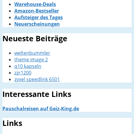
Warehouse-Deals
Amazon-Bestseller
Aufsteiger des Tages
Neuerscheinungen
Neueste Beiträge
weltenbummler
theme image 2
q10 kapseln
zzr1200
zyxel speedlink 6501
Interessante Links
Pauschalreisen auf Geiz-King.de
Links