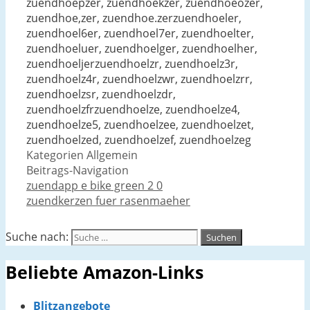
zuendhoepzer, zuendhoekzer, zuendhoeözer,
zuendhoe,zer, zuendhoe.zerzuendhoeler,
zuendhoel6er, zuendhoel7er, zuendhoelter,
zuendhoeluer, zuendhoelger, zuendhoelher,
zuendhoeljerzuendhoelzr, zuendhoelz3r,
zuendhoelz4r, zuendhoelzwr, zuendhoelzrr,
zuendhoelzsr, zuendhoelzdr,
zuendhoelzfrzuendhoelze, zuendhoelze4,
zuendhoelze5, zuendhoelzee, zuendhoelzet,
zuendhoelzed, zuendhoelzef, zuendhoelzeg
Kategorien
Allgemein
Beitrags-Navigation
zuendapp e bike green 2 0
zuendkerzen fuer rasenmaeher
Suche nach:
Beliebte Amazon-Links
Blitzangebote