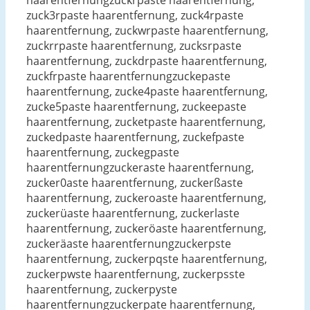
haarentfernungzuckrpaste haarentfernung,
zuck3rpaste haarentfernung, zuck4rpaste
haarentfernung, zuckwrpaste haarentfernung,
zuckrrpaste haarentfernung, zucksrpaste
haarentfernung, zuckdrpaste haarentfernung,
zuckfrpaste haarentfernungzuckepaste
haarentfernung, zucke4paste haarentfernung,
zucke5paste haarentfernung, zuckeepaste
haarentfernung, zucketpaste haarentfernung,
zuckedpaste haarentfernung, zuckefpaste
haarentfernung, zuckegpaste
haarentfernungzuckeraste haarentfernung,
zucker0aste haarentfernung, zuckerßaste
haarentfernung, zuckeroaste haarentfernung,
zuckerüaste haarentfernung, zuckerlaste
haarentfernung, zuckeröaste haarentfernung,
zuckeräaste haarentfernungzuckerpste
haarentfernung, zuckerpqste haarentfernung,
zuckerpwste haarentfernung, zuckerpsste
haarentfernung, zuckerpyste
haarentfernungzuckerpate haarentfernung,