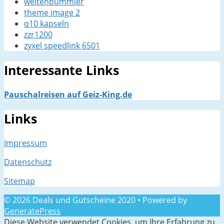
weltenbummler
theme image 2
q10 kapseln
zzr1200
zyxel speedlink 6501
Interessante Links
Pauschalreisen auf Geiz-King.de
Links
Impressum
Datenschutz
Sitemap
© 2026 Deals und Gutscheine 2020
• Powered by
GeneratePress
Diese Website verwendet Cookies, um Ihre Erfahrung zu