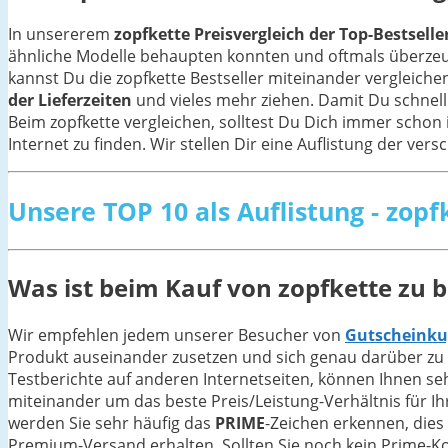
In unsererem
zopfkette Preisvergleich der Top-Bestselle
ähnliche Modelle behaupten konnten und oftmals überze
kannst Du die zopfkette Bestseller miteinander vergleich
der Lieferzeiten
und vieles mehr ziehen. Damit Du schnel
Beim zopfkette vergleichen, solltest Du Dich immer schon i
Internet zu finden. Wir stellen Dir eine Auflistung der ver
Unsere TOP 10 als Auflistung - zopf
Was ist beim Kauf von zopfkette zu 
Wir empfehlen jedem unserer Besucher von
Gutscheinku
Produkt auseinander zusetzen und sich genau darüber zu 
Testberichte auf anderen Internetseiten, können Ihnen se
miteinander um das beste Preis/Leistung-Verhältnis für Ihr
werden Sie sehr häufig das
PRIME
-Zeichen erkennen, dies
Premium-Versand erhalten. Sollten Sie noch kein Prime-Ko