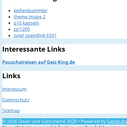
weltenbummler
theme image 2
q10 kapseln
zzr1200
zyxel speedlink 6501
Interessante Links
Pauschalreisen auf Geiz-King.de
Links
Impressum
Datenschutz
Sitemap
© 2026 Deals und Gutscheine 2020
• Powered by
Generate