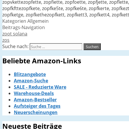
zopvkettezopfette, zopfiette, zopfoette, zopfjette, zopflette
zopfkfttezopfkete, zopfke5te, zopfke6te, zopfkerte, zopfkezt
zopfketge, zopfkethezopfkett, zopfkett3, zopfkett4, zopfkett
Kategorien
Allgemein
Beitrags-Navigation
zoot solana
zos
Suche nach:
Beliebte Amazon-Links
Blitzangebote
Amazon-Suche
SALE - Reduzierte Ware
Warehouse-Deals
Amazon-Bestseller
Aufsteiger des Tages
Neuerscheinungen
Neueste Beiträge