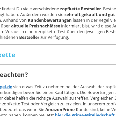
r
findest Du viele verschiedene
zopfkette Bestseller
. Bests
ugt haben. Außerdem wurden sie
sehr oft gekauft und gut
en. Anhand von
Kundenbewertungen
lassen in der Regel v
l über
aktuelle Preisnachlässe
informiert bist, wird diese A
m Voraus in einem zopfkette Test über den jeweiligen Bestse
schiedenen
Bestseller
zur Verfügung.
kette
beachten?
gel.de
sich etwas Zeit zu nehmen bei der Auswahl der zopf
erkundigen bevor Sie einen Kauf tätigen. Die Bewertungen
hr dabei helfen die richtige Auswahl zu treffen. Vergleich
 zopfkette Test oder Vergleich zu erzielen. In unserem zopf
 bedeutet das wenn Sie
AmazonPrime
-Kunde sind, keine V
nto haben, können Sie jetzt
hier die Prime-Mitgliedschaft