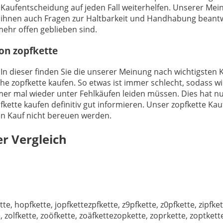
 Kaufentscheidung auf jeden Fall weiterhelfen. Unserer Mein
 ihnen auch Fragen zur Haltbarkeit und Handhabung beantw
ehr offen geblieben sind.
von zopfkette
In dieser finden Sie die unserer Meinung nach wichtigsten Ka
he zopfkette kaufen. So etwas ist immer schlecht, sodass w
mer mal wieder unter Fehlkäufen leiden müssen. Dies hat nu
kette kaufen definitiv gut informieren. Unser zopfkette Kauf
den Kauf nicht bereuen werden.
r Vergleich
e, hopfkette, jopfkettezpfkette, z9pfkette, z0pfkette, zipfkett
e, zolfkette, zoöfkette, zoäfkettezopkette, zoprkette, zoptket