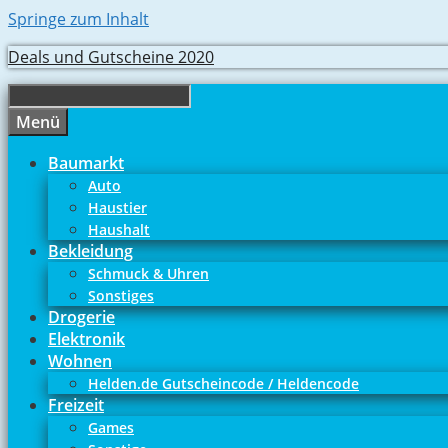
Springe zum Inhalt
Deals und Gutscheine 2020
Menü
Baumarkt
Auto
Haustier
Haushalt
Bekleidung
Schmuck & Uhren
Sonstiges
Drogerie
Elektronik
Wohnen
Helden.de Gutscheincode / Heldencode
Freizeit
Games