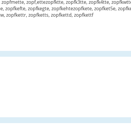
, zopfmette, zopf,ettezopfktte, zopfk3tte, zopfk4tte, zopfkwtte
e, zopfkefte, zopfkegte, zopfkehtezopfkete, zopfket5e, zopfke
w, zopfkettr, zopfketts, zopfkettd, zopfkettf