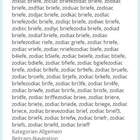
zoxiac briefe, zociac briefezodac briefe, zod8ac
briefe, zod9ac briefe, zoduac briefe, zodoac
briefe, zodjac briefe, zodkac briefe, zodlac
briefezodic briefe, zodiqc briefe, zodiwc briefe,
zodisc briefe, zodiyc briefezodia briefe, zodiad
briefe, zodiaf briefe, zodiax briefe, zodiav
briefezodiac riefe, zodiac griefe, zodiac hriefe,
zodiac vriefe, zodiac nriefezodiac biefe, zodiac
b4iefe, zodiac b5iefe, zodiac beiefe, zodiac btiefe,
zodiac bdiefe, zodiac bfiefe, zodiac bgiefezodiac
brefe, zodiac br8efe, zodiac br9efe, zodiac bruefe,
zodiac broefe, zodiac brjefe, zodiac brkefe, zodiac
brlefezodiac brife, zodiac bri3fe, zodiac bri4fe,
zodiac briwfe, zodiac brirfe, zodiac brisfe, zodiac
bridfe, zodiac briffezodiac briee, zodiac briere,
zodiac briete, zodiac briede, zodiac briege, zodiac
briece, zodiac brievezodiac brief, zodiac brief3,
zodiac brief4, zodiac briefw, zodiac briefr, zodiac
briefs, zodiac briefd, zodiac brieff
Kategorien
Allgemein
Beitrags-Navigation