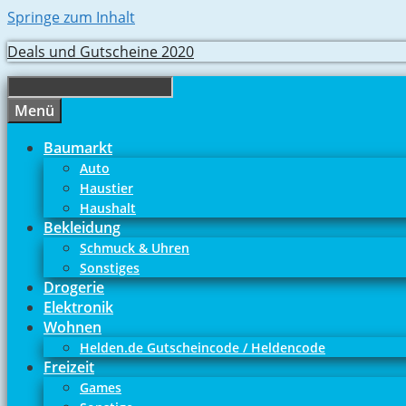
Springe zum Inhalt
Deals und Gutscheine 2020
Menü
Baumarkt
Auto
Haustier
Haushalt
Bekleidung
Schmuck & Uhren
Sonstiges
Drogerie
Elektronik
Wohnen
Helden.de Gutscheincode / Heldencode
Freizeit
Games