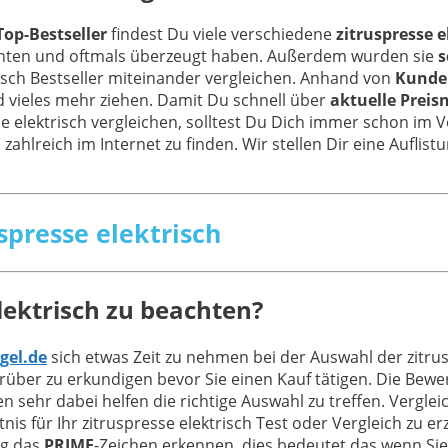
Top-Bestseller
findest Du viele verschiedene
zitruspresse e
nnten und oftmals überzeugt haben. Außerdem wurden sie
s
risch Bestseller miteinander vergleichen. Anhand von
Kunde
 vieles mehr ziehen. Damit Du schnell über
aktuelle Preis
e elektrisch vergleichen, solltest Du Dich immer schon im V
 zahlreich im Internet zu finden. Wir stellen Dir eine Aufli
uspresse elektrisch
lektrisch zu beachten?
gel.de
sich etwas Zeit zu nehmen bei der Auswahl der zitru
über zu erkundigen bevor Sie einen Kauf tätigen. Die Bew
en sehr dabei helfen die richtige Auswahl zu treffen. Verg
s für Ihr zitruspresse elektrisch Test oder Vergleich zu erz
ig das
PRIME
-Zeichen erkennen, dies bedeutet das wenn Si