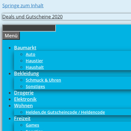
Springe zum Inhalt
Deals und Gutscheine 2020
Menü
Baumarkt
Auto
Haustier
Haushalt
Bekleidung
Schmuck & Uhren
Sonstiges
Drogerie
Elektronik
Wohnen
Helden.de Gutscheincode / Heldencode
Freizeit
Games