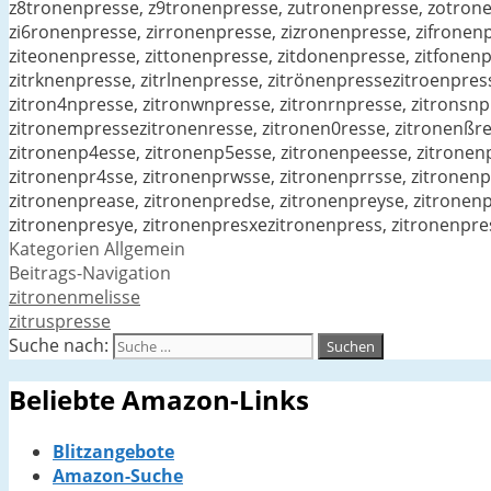
z8tronenpresse, z9tronenpresse, zutronenpresse, zotrone
zi6ronenpresse, zirronenpresse, zizronenpresse, zifronen
ziteonenpresse, zittonenpresse, zitdonenpresse, zitfonenp
zitrknenpresse, zitrlnenpresse, zitrönenpressezitroenpres
zitron4npresse, zitronwnpresse, zitronrnpresse, zitronsnp
zitronempressezitronenresse, zitronen0resse, zitronenßres
zitronenp4esse, zitronenp5esse, zitronenpeesse, zitronen
zitronenpr4sse, zitronenprwsse, zitronenprrsse, zitronenp
zitronenprease, zitronenpredse, zitronenpreyse, zitronen
zitronenpresye, zitronenpresxezitronenpress, zitronenpres
Kategorien
Allgemein
Beitrags-Navigation
zitronenmelisse
zitruspresse
Suche nach:
Beliebte Amazon-Links
Blitzangebote
Amazon-Suche