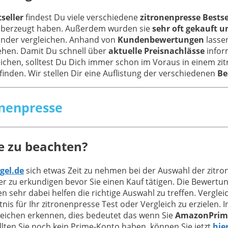
seller
findest Du viele verschiedene
zitronenpresse Bestse
 überzeugt haben. Außerdem wurden sie
sehr oft gekauft u
nander vergleichen. Anhand von
Kundenbewertungen
lassen
ehen. Damit Du schnell über
aktuelle Preisnachlässe
inform
eichen, solltest Du Dich immer schon im Voraus in einem zi
 finden. Wir stellen Dir eine Auflistung der verschiedenen
Be
onenpresse
e zu beachten?
gel.de
sich etwas Zeit zu nehmen bei der Auswahl der zitro
 zu erkundigen bevor Sie einen Kauf tätigen. Die Bewertu
en sehr dabei helfen die richtige Auswahl zu treffen. Verg
is für Ihr zitronenpresse Test oder Vergleich zu erzielen.
Zeichen erkennen, dies bedeutet das wenn Sie
AmazonPrim
lten Sie noch kein Prime-Konto haben, können Sie jetzt
hie