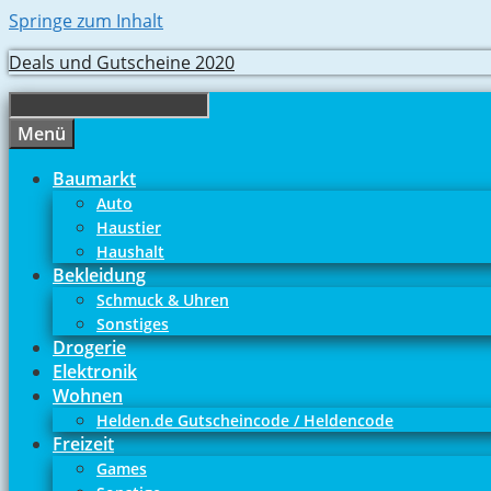
Springe zum Inhalt
Deals und Gutscheine 2020
Menü
Baumarkt
Auto
Haustier
Haushalt
Bekleidung
Schmuck & Uhren
Sonstiges
Drogerie
Elektronik
Wohnen
Helden.de Gutscheincode / Heldencode
Freizeit
Games