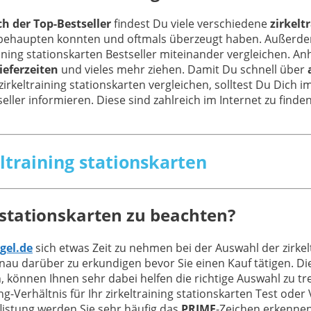
ch der Top-Bestseller
findest Du viele verschiedene
zirkelt
le behaupten konnten und oftmals überzeugt haben. Außerd
aining stationskarten Bestseller miteinander vergleichen. 
ieferzeiten
und vieles mehr ziehen. Damit Du schnell über
zirkeltraining stationskarten vergleichen, solltest Du Dich
eller informieren. Diese sind zahlreich im Internet zu finden
eltraining stationskarten
 stationskarten zu beachten?
gel.de
sich etwas Zeit zu nehmen bei der Auswahl der zirkel
au darüber zu erkundigen bevor Sie einen Kauf tätigen. D
, können Ihnen sehr dabei helfen die richtige Auswahl zu t
Verhältnis für Ihr zirkeltraining stationskarten Test oder 
flistung werden Sie sehr häufig das
PRIME
-Zeichen erkennen