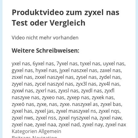
Produktvideo zum
zyxel nas
Test oder Vergleich
Video nicht mehr vorhanden
Weitere Schreibweisen:
yxel nas, 6yxel nas, 7yxel nas, tyxel nas, uyxel nas,
gyxel nas, hyxel nas, jyxel naszxel nas, zaxel nas,
zsxel nas, zxxel naszyel nas, zysel nas, zydel nas,
zyyel nas, zycel naszyxl nas, zyx3l nas, zyx4l nas,
zyxwl nas, zyxrl nas, zyxsl nas, zyxdl nas, zyxfl
naszyxe nas, zyxeo nas, zyxep nas, zyxek nas,
zyxeö nas, zyxe, nas, zyxe. naszyxel as, zyxel bas,
zyxel has, zyxel jas, zyxel maszyxel ns, zyxel nqs,
zyxel nws, zyxel nss, zyxel nyszyxel na, zyxel naw,
zyxel nae, zyxel naa, zyxel nad, zyxel nay, zyxel nax
Kategorien
Allgemein