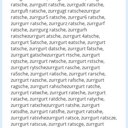
ratsche, zurrgutt ratsche, zurrgudt ratsche,
zurrguft ratsche, zurrgugt ratschezurrgur
ratsche, zurrgur5 ratsche, zurrgur6 ratsche,
zurrgurr ratsche, zurrgurz ratsche, zurrgurf
ratsche, zurrgurg ratsche, zurrgurh
ratschezurrgurt atsche, zurrgurt 4atsche,
zurrgurt 5atsche, zurrgurt eatsche, zurrgurt
tatsche, zurrgurt datsche, zurrgurt fatsche,
zurrgurt gatschezurrgurt rtsche, zurrgurt
rqtsche, zurrgurt rwtsche, zurrgurt rstsche,
zurrgurt rytschezurrgurt rasche, zurrgurt
ra5sche, zurrgurt ra6sche, zurrgurt rarsche,
zurrgurt razsche, zurrgurt rafsche, zurrgurt
ragsche, zurrgurt rahschezurrgurt ratche,
zurrgurt ratwche, zurrgurt rateche, zurrgurt
ratache, zurrgurt ratdche, zurrgurt ratyche,
zurrgurt ratxchezurrgurt ratshe, zurrgurt
ratsdhe, zurrgurt ratsfhe, zurrgurt ratsxhe,
zurrgurt ratsvhezurrgurt ratsce, zurrgurt ratscze,
zurrgurt ratscue, zurrgurt ratscge, zurrgurt