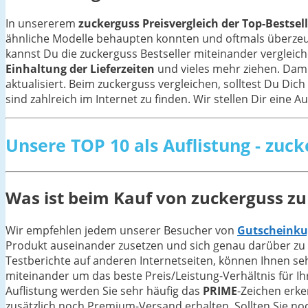
In unsererem
zuckerguss Preisvergleich der Top-Bestsel
ähnliche Modelle behaupten konnten und oftmals überze
kannst Du die zuckerguss Bestseller miteinander verglei
Einhaltung der Lieferzeiten
und vieles mehr ziehen. Dam
aktualisiert. Beim zuckerguss vergleichen, solltest Du Di
sind zahlreich im Internet zu finden. Wir stellen Dir eine 
Unsere TOP 10 als Auflistung - zuck
Was ist beim Kauf von zuckerguss z
Wir empfehlen jedem unserer Besucher von
Gutscheinku
Produkt auseinander zusetzen und sich genau darüber zu 
Testberichte auf anderen Internetseiten, können Ihnen se
miteinander um das beste Preis/Leistung-Verhältnis für Ih
Auflistung werden Sie sehr häufig das
PRIME
-Zeichen erk
zusätzlich noch Premium-Versand erhalten. Sollten Sie no