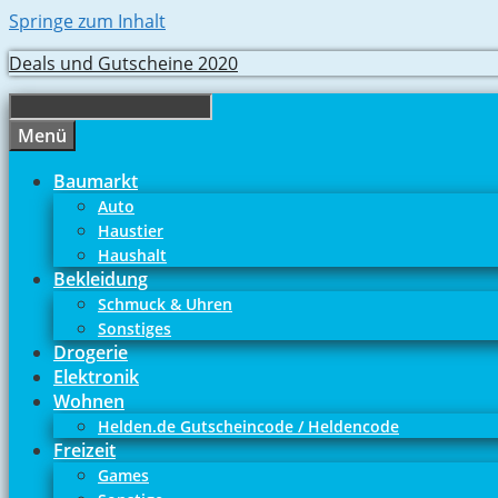
Springe zum Inhalt
Deals und Gutscheine 2020
Menü
Baumarkt
Auto
Haustier
Haushalt
Bekleidung
Schmuck & Uhren
Sonstiges
Drogerie
Elektronik
Wohnen
Helden.de Gutscheincode / Heldencode
Freizeit
Games