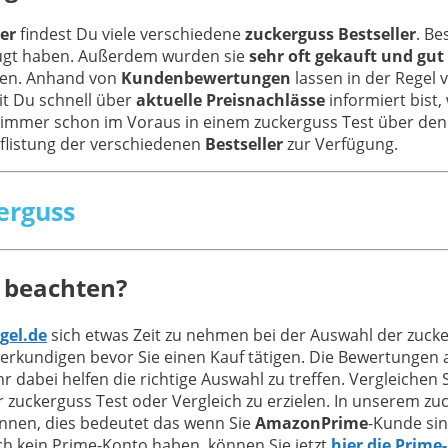
ler
findest Du viele verschiedene
zuckerguss Bestseller
. Be
ugt haben. Außerdem wurden sie
sehr oft gekauft und gut
chen. Anhand von
Kundenbewertungen
lassen in der Regel 
it Du schnell über
aktuelle Preisnachlässe
informiert bist,
ch immer schon im Voraus in einem zuckerguss Test über den 
Auflistung der verschiedenen
Bestseller
zur Verfügung.
erguss
u beachten?
gel.de
sich etwas Zeit zu nehmen bei der Auswahl der zuck
erkundigen bevor Sie einen Kauf tätigen. Die Bewertungen
hr dabei helfen die richtige Auswahl zu treffen. Vergleich
r zuckerguss Test oder Vergleich zu erzielen. In unserem zu
ennen, dies bedeutet das wenn Sie
AmazonPrime
-Kunde sin
ch kein Prime-Konto haben, können Sie jetzt
hier die Prime