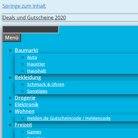
Springe zum Inhalt
Deals und Gutscheine 2020
Menü
Baumarkt
Auto
Haustier
Haushalt
Bekleidung
Schmuck & Uhren
Sonstiges
Drogerie
Elektronik
Wohnen
Helden.de Gutscheincode / Heldencode
Freizeit
Games