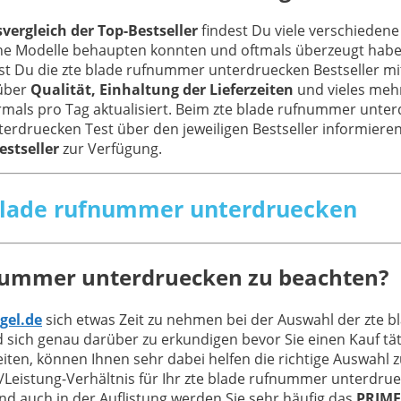
ergleich der Top-Bestseller
findest Du viele verschieden
nliche Modelle behaupten konnten und oftmals überzeugt ha
nst Du die zte blade rufnummer unterdruecken Bestseller m
 über
Qualität, Einhaltung der Lieferzeiten
und vieles mehr
rmals pro Tag aktualisiert. Beim zte blade rufnummer unter
druecken Test über den jeweiligen Bestseller informieren. 
estseller
zur Verfügung.
e blade rufnummer unterdruecken
fnummer unterdruecken zu beachten?
gel.de
sich etwas Zeit zu nehmen bei der Auswahl der zte 
sich genau darüber zu erkundigen bevor Sie einen Kauf tä
ten, können Ihnen sehr dabei helfen die richtige Auswahl z
istung-Verhältnis für Ihr zte blade rufnummer unterdrueck
 auch in der Auflistung werden Sie sehr häufig das
PRIME