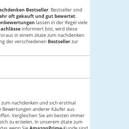
achdenken Bestseller
. Bestseller sind
ehr oft gekauft und gut bewertet
.
enbewertungen
lassen in der Regel viele
nachlässe
informiert bist, wird diese
 Voraus in einem zitate zum nachdenken
stung der verschiedenen
Bestseller
zur
te zum nachdenken und sich erstmal
ie Bewertungen anderer Käufer aus
reffen. Vergleichen Sie am besten immer
ich zu erzielen. In unserem zitate zum
 das wenn Sie
AmazonPrime
-Kunde sind,