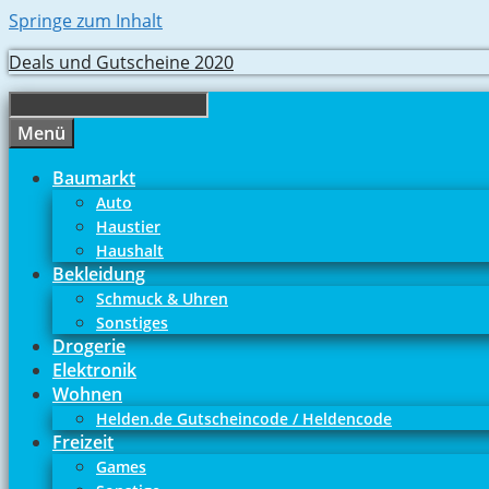
Springe zum Inhalt
Deals und Gutscheine 2020
Menü
Baumarkt
Auto
Haustier
Haushalt
Bekleidung
Schmuck & Uhren
Sonstiges
Drogerie
Elektronik
Wohnen
Helden.de Gutscheincode / Heldencode
Freizeit
Games