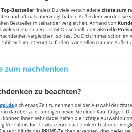
 Top-Bestseller
findest Du viele verschiedene
zitate zum n
nnten und oftmals überzeugt haben. Außerdem wurden sie
s
nken Bestseller miteinander vergleichen. Anhand von
Kund
 vieles mehr ziehen. Damit Du schnell über
aktuelle Preis
m nachdenken vergleichen, solltest Du Dich immer schon im
 zahlreich im Internet zu finden. Wir stellen Dir eine Aufli
ate zum nachdenken
achdenken zu beachten?
gel.de
sich etwas Zeit zu nehmen bei der Auswahl der zita
au darüber zu erkundigen bevor Sie einen Kauf tätigen. D
, können Ihnen sehr dabei helfen die richtige Auswahl zu t
-Verhältnis für Ihr zitate zum nachdenken Test oder Vergle
Sie sehr häufig das
PRIME
-Zeichen erkennen, dies bedeutet